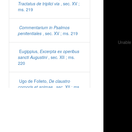
Tractatus de triplici via
, sec. XV ;
ms. 219
Commentarium in Psalmos
penitentiales
, sec. XV ; ms. 219
Unable 
Eugippius,
Excerpta ex operibus
sancti Augustini
, sec. XII ; ms.
220
Ugo de Folieto,
De claustro
corporis et animae
, sec. XII ; ms.
221
Cyprianus,
Epistolae
, sec. XI ;
ms. 222