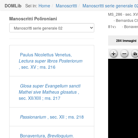
DOMLib
Sei in:
Home
Manoscritti
Manoscritti serie generale 0
MS_286 - sec. XV 
Manoscritti Polironiani
- Bernardus Cla
81v> - Bonavent
284 Immagini
Paulus Nicolettus Venetus,
Lectura super libros Posteriorum
, sec. XV ; ms. 216
Glosa super Evangelium sancti
Mathei sive Matheus glosatus
,
sec. XII/XIII ; ms. 217
Passionarium
, sec. XII ; ms. 218
Bonaventura,
Breviloquium.