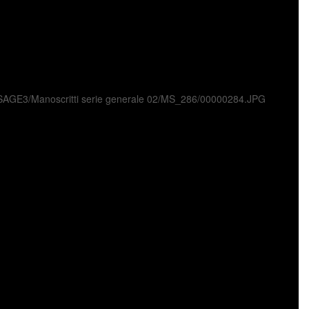
ni/USAGE3/Manoscritti serie generale 02/MS_286/00000284.JPG