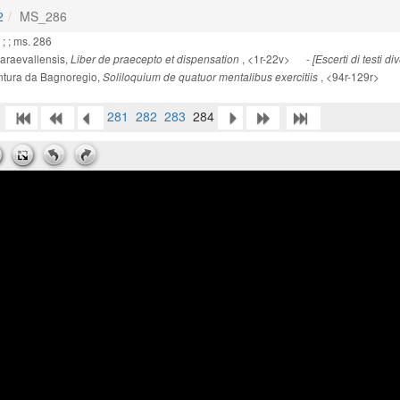
2
MS_286
; ; ms. 286
raevallensis,
, <1r-22v> -
Liber de praecepto et dispensation
[Escerti di testi d
ura da Bagnoregio,
, <94r-129r>
Soliloquium de quatuor mentalibus exercitiis
281
282
283
284