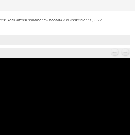
, <22v-
iversi. Testi diversi riguardanti il peccato e la confessione]