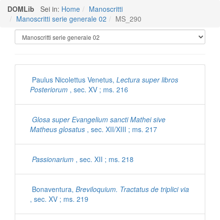
DOMLib
Sei in:
Home
Manoscritti
Manoscritti serie generale 02
MS_290
Manoscritti Polironiani
Paulus Nicolettus Venetus,
Lectura super libros
Posteriorum
, sec. XV ; ms. 216
Glosa super Evangelium sancti Mathei sive
Matheus glosatus
, sec. XII/XIII ; ms. 217
Passionarium
, sec. XII ; ms. 218
Bonaventura,
Breviloquium. Tractatus de triplici via
, sec. XV ; ms. 219