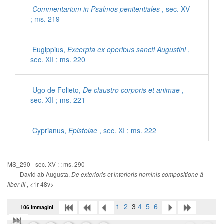
Commentarium in Psalmos penitentiales
, sec. XV
; ms. 219
Eugippius,
Excerpta ex operibus sancti Augustini
,
sec. XII ; ms. 220
Ugo de Folieto,
De claustro corporis et animae
,
sec. XII ; ms. 221
Cyprianus,
Epistolae
, sec. XI ; ms. 222
Iohannes Mediocris Neapolitanus,
Sermones
, sec.
MS_290 - sec. XV ; ; ms. 290
XI ; ms. 222
- David ab Augusta,
De exterioris et interioris hominis compositione â¦
, <1r-48v>
liber III
Gregorius Magnus,
Dialogorum libri IV
, sec. XII ;
1
2
3
4
5
6
106 Immagini
ms. 223