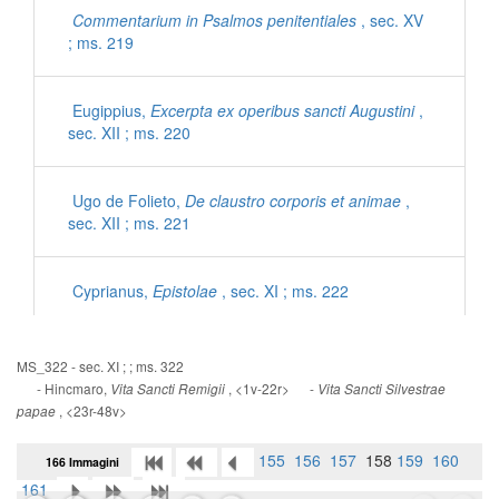
Commentarium in Psalmos penitentiales
, sec. XV
; ms. 219
Eugippius,
Excerpta ex operibus sancti Augustini
,
sec. XII ; ms. 220
Ugo de Folieto,
De claustro corporis et animae
,
sec. XII ; ms. 221
Cyprianus,
Epistolae
, sec. XI ; ms. 222
Iohannes Mediocris Neapolitanus,
Sermones
, sec.
MS_322 - sec. XI ; ; ms. 322
XI ; ms. 222
- Hincmaro,
, <1v-22r> -
Vita Sancti Remigii
Vita Sancti Silvestrae
, <23r-48v>
papae
Gregorius Magnus,
Dialogorum libri IV
, sec. XII ;
155
156
157
158
159
160
166 Immagini
ms. 223
161