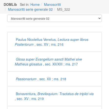
DOMLib
Sei in:
Home
Manoscritti
Manoscritti serie generale 02
MS_322
Manoscritti Polironiani
Paulus Nicolettus Venetus,
Lectura super libros
Posteriorum
, sec. XV ; ms. 216
Glosa super Evangelium sancti Mathei sive
Matheus glosatus
, sec. XII/XIII ; ms. 217
Passionarium
, sec. XII ; ms. 218
Bonaventura,
Breviloquium. Tractatus de triplici via
, sec. XV ; ms. 219