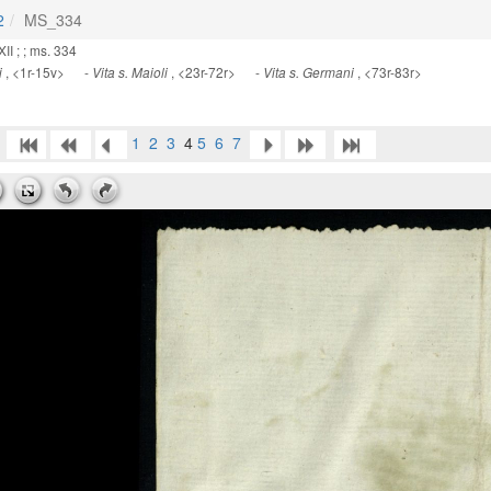
2
MS_334
II ; ; ms. 334
, <1r-15v> -
, <23r-72r> -
, <73r-83r>
i
Vita s. Maioli
Vita s. Germani
1
2
3
4
5
6
7