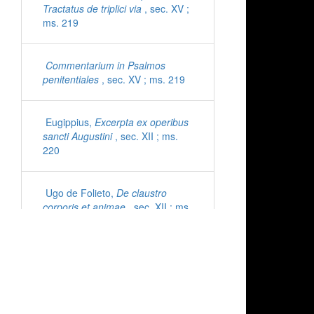
Tractatus de triplici via
, sec. XV ;
ms. 219
Commentarium in Psalmos
penitentiales
, sec. XV ; ms. 219
Eugippius,
Excerpta ex operibus
sancti Augustini
, sec. XII ; ms.
220
Ugo de Folieto,
De claustro
corporis et animae
, sec. XII ; ms.
221
Cyprianus,
Epistolae
, sec. XI ;
ms. 222