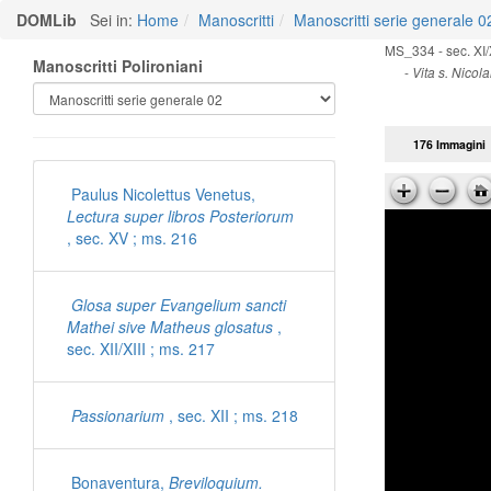
DOMLib
Sei in:
Home
Manoscritti
Manoscritti serie generale 0
MS_334 - sec. XI/X
Manoscritti Polironiani
-
Vita s. Nicola
176 Immagini
Paulus Nicolettus Venetus,
Lectura super libros Posteriorum
, sec. XV ; ms. 216
Glosa super Evangelium sancti
Mathei sive Matheus glosatus
,
sec. XII/XIII ; ms. 217
Passionarium
, sec. XII ; ms. 218
Bonaventura,
Breviloquium.