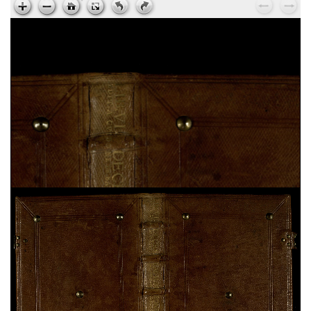
Hieronymus,
Explanationes in Isaiam
, sec. XV ;
ms. 224
Johannes Climacus,
Gradatio spiritualis
, sec. XV ;
ms. 225
Johannes Chrysostomus,
Ad Stagirium monachum
, sec. XV ; ms. 225
Gregorius Magnus,
Moralium in Job a libro XXVIII
usque ad finem
, sec. XII ; ms. 226
Bernardus Claravallensis,
Epistulae
, sec. XV ; ms.
227
Caesarius,
Homiliae
, sec. XV ; ms. 227