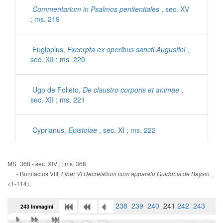
Commentarium in Psalmos penitentiales
, sec. XV
; ms. 219
Eugippius,
Excerpta ex operibus sancti Augustini
,
sec. XII ; ms. 220
Ugo de Folieto,
De claustro corporis et animae
,
sec. XII ; ms. 221
Cyprianus,
Epistolae
, sec. XI ; ms. 222
Iohannes Mediocris Neapolitanus,
Sermones
, sec.
MS_368 - sec. XIV ; ; ms. 368
XI ; ms. 222
- Bonifacius VIII,
,
Liber VI Decretalium cum apparatu Guidonis de Baysio
<1-114>
Gregorius Magnus,
Dialogorum libri IV
, sec. XII ;
238
239
240
241
242
243
243 Immagini
ms. 223