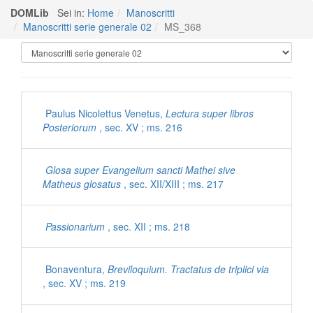
DOMLib
Sei in:
Home
Manoscritti
Manoscritti serie generale 02
MS_368
Manoscritti Polironiani
Paulus Nicolettus Venetus,
Lectura super libros
Posteriorum
, sec. XV ; ms. 216
Glosa super Evangelium sancti Mathei sive
Matheus glosatus
, sec. XII/XIII ; ms. 217
Passionarium
, sec. XII ; ms. 218
Bonaventura,
Breviloquium. Tractatus de triplici via
, sec. XV ; ms. 219