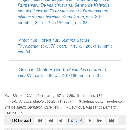
Parmeniani. De vita christiana. Sermo de Kalendis
ianuarij. Liber ad Tichonium contra Parmenianum
ultimus omnes hereses sismatiorum
, sec. XII ;
membr. ; 89 c. ; 215x150 mm ; ms. 33
Antoninus Florentinus,
Summa Sacrae
Theologiae
, sec. XVI ; cart. ; 119 c. ; 200x140 mm ;
ms. 34
Guido de Monte Rocherii,
Manipulus curatorum
,
sec. XV ; cart. ; 160 c. ; 210x160 mm ; ms. 35
[Inni con commenti latini]
, sec. XV ; cart. ; 56 c. ;
Ms. 186 - sec. XV (1494) ; cart. ; 167 c. ; 229x161 mm ; ms. 186
200x140 mm ; ms. 36
-
, <1r-36v> - Gulielmus de s. Theodorico,
Vita de santo Maiolo abbate
, <37r-149r> - Gaufridus,
,
Vita de sancto Bernardo
Vita sancti Bernardi
<149r-162r>
Ps. Eusebius Cremonensis,
De morte Hieronymi
1
2
3
4
170 Immagini
ad Damasum
, sec. XV ; cart. ; 95 c. ; 195x135 mm
; ms. 37