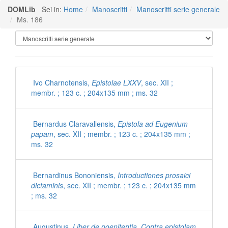
DOMLib
Sei in:
Home
Manoscritti
Manoscritti serie generale
Ms. 186
Manoscritti Polironiani
Ivo Charnotensis,
Epistolae LXXV
, sec. XII ;
membr. ; 123 c. ; 204x135 mm ; ms. 32
Bernardus Claravallensis,
Epistola ad Eugenium
papam
, sec. XII ; membr. ; 123 c. ; 204x135 mm ;
ms. 32
Bernardinus Bononiensis,
Introductiones prosaici
dictaminis
, sec. XII ; membr. ; 123 c. ; 204x135 mm
; ms. 32
Augustinus,
Liber de poenitentia. Contra epistolam