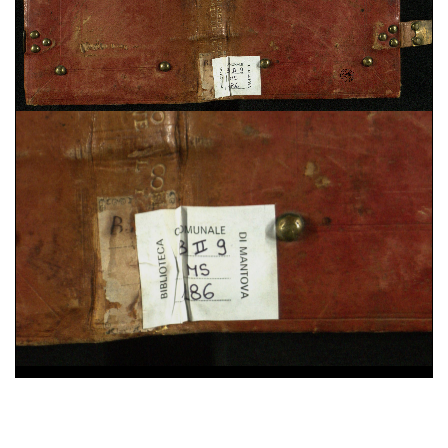
Domenico Cavalca,
Disciplina de li spirituali
, sec.
XV ; cart. ; 86 c. ; 200x150 mm ; ms. 40
Augustinus,
De vera religione. De natura boni. De
triplici habitaculo
, sec. XII ; membr. ; 49 c. ;
208x142 mm ; ms. 41
Constitutiones Congregationis Cassinensis atque
varia pontificum indulta
, sec. XVI ; cart. ; 95 c. ;
196x43 mm ; ms. 42
Iohannes Gerson,
De imitatione Christi
, sec. XV ;
cart. ; 100 c. ; 203x54 mm ; ms. 43
Benedictus (s.) Abbas,
Regola in volgare
, sec. XV ;
25%
membr. ; 100 c. ; 208x140 mm ; ms. 44