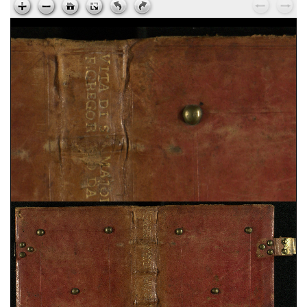
Ps. Augustinus,
Epistola ad Cyrillum episcopum
Jerosolimitanum, de laudibus beati Hyeronymi
, sec.
XV ; cart. ; 95 c. ; 195x135 mm ; ms. 37
Ps. Cyrillus,
Epistola ad beatum Augustinum de
miraculis Heronymi
, sec. XV ; cart. ; 95 c. ;
195x135 mm ; ms. 37
Vita sancti Honorati
, sec. XV ; cart. ; 37 c. ;
200x145 mm ; ms. 38
Dionysius Aeropagita,
De caelesti hierarchia. De
ecclesiastica hierarchia. De divinis nominibus. De
mystica theologia
, sec. XV ; membr. ; 120 c. ;
194x138 mm ; ms. 39