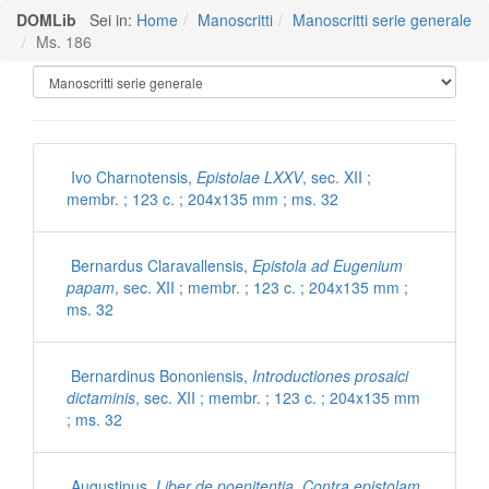
DOMLib
Sei in:
Home
Manoscritti
Manoscritti serie generale
Ms. 186
Manoscritti Polironiani
Ivo Charnotensis,
Epistolae LXXV
, sec. XII ;
membr. ; 123 c. ; 204x135 mm ; ms. 32
Bernardus Claravallensis,
Epistola ad Eugenium
papam
, sec. XII ; membr. ; 123 c. ; 204x135 mm ;
ms. 32
Bernardinus Bononiensis,
Introductiones prosaici
dictaminis
, sec. XII ; membr. ; 123 c. ; 204x135 mm
; ms. 32
Augustinus,
Liber de poenitentia. Contra epistolam