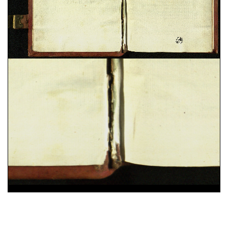
Domenico Cavalca,
Disciplina de li spirituali
, sec.
XV ; cart. ; 86 c. ; 200x150 mm ; ms. 40
Augustinus,
De vera religione. De natura boni. De
triplici habitaculo
, sec. XII ; membr. ; 49 c. ;
208x142 mm ; ms. 41
Constitutiones Congregationis Cassinensis atque
varia pontificum indulta
, sec. XVI ; cart. ; 95 c. ;
196x43 mm ; ms. 42
Iohannes Gerson,
De imitatione Christi
, sec. XV ;
cart. ; 100 c. ; 203x54 mm ; ms. 43
Benedictus (s.) Abbas,
Regola in volgare
, sec. XV ;
25%
membr. ; 100 c. ; 208x140 mm ; ms. 44