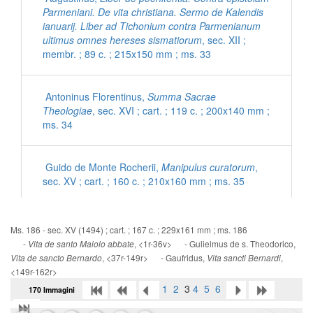
Parmeniani. De vita christiana. Sermo de Kalendis
ianuarij. Liber ad Tichonium contra Parmenianum
ultimus omnes hereses sismatiorum
, sec. XII ;
membr. ; 89 c. ; 215x150 mm ; ms. 33
Antoninus Florentinus,
Summa Sacrae
Theologiae
, sec. XVI ; cart. ; 119 c. ; 200x140 mm ;
ms. 34
Guido de Monte Rocherii,
Manipulus curatorum
,
sec. XV ; cart. ; 160 c. ; 210x160 mm ; ms. 35
[Inni con commenti latini]
, sec. XV ; cart. ; 56 c. ;
Ms. 186 - sec. XV (1494) ; cart. ; 167 c. ; 229x161 mm ; ms. 186
200x140 mm ; ms. 36
-
, <1r-36v> - Gulielmus de s. Theodorico,
Vita de santo Maiolo abbate
, <37r-149r> - Gaufridus,
,
Vita de sancto Bernardo
Vita sancti Bernardi
<149r-162r>
Ps. Eusebius Cremonensis,
De morte Hieronymi
1
2
3
4
5
6
170 Immagini
ad Damasum
, sec. XV ; cart. ; 95 c. ; 195x135 mm
; ms. 37