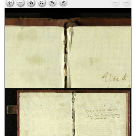
Ps. Augustinus,
Epistola ad Cyrillum episcopum
Jerosolimitanum, de laudibus beati Hyeronymi
, sec.
XV ; cart. ; 95 c. ; 195x135 mm ; ms. 37
Ps. Cyrillus,
Epistola ad beatum Augustinum de
miraculis Heronymi
, sec. XV ; cart. ; 95 c. ;
195x135 mm ; ms. 37
Vita sancti Honorati
, sec. XV ; cart. ; 37 c. ;
200x145 mm ; ms. 38
Dionysius Aeropagita,
De caelesti hierarchia. De
ecclesiastica hierarchia. De divinis nominibus. De
mystica theologia
, sec. XV ; membr. ; 120 c. ;
194x138 mm ; ms. 39