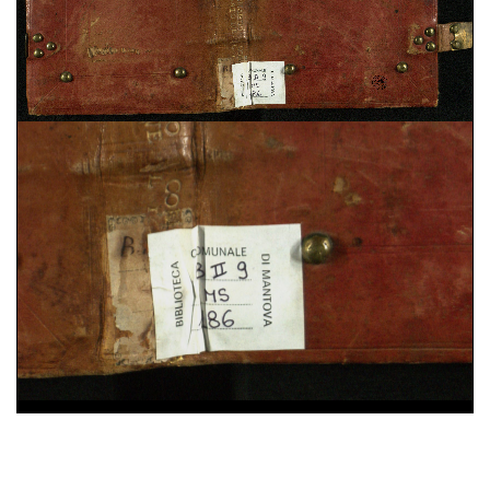
Domenico Cavalca,
Disciplina de li spirituali
, sec.
XV ; cart. ; 86 c. ; 200x150 mm ; ms. 40
Augustinus,
De vera religione. De natura boni. De
triplici habitaculo
, sec. XII ; membr. ; 49 c. ;
208x142 mm ; ms. 41
Constitutiones Congregationis Cassinensis atque
varia pontificum indulta
, sec. XVI ; cart. ; 95 c. ;
196x43 mm ; ms. 42
Iohannes Gerson,
De imitatione Christi
, sec. XV ;
cart. ; 100 c. ; 203x54 mm ; ms. 43
Benedictus (s.) Abbas,
Regola in volgare
, sec. XV ;
25%
membr. ; 100 c. ; 208x140 mm ; ms. 44