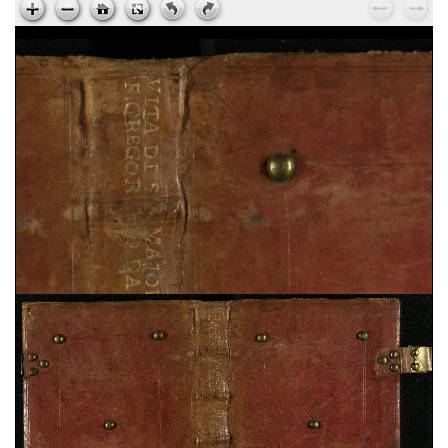
Ps. Augustinus,
Epistola ad Cyrillum episcopum
Jerosolimitanum, de laudibus beati Hyeronymi
, sec.
XV ; cart. ; 95 c. ; 195x135 mm ; ms. 37
Ps. Cyrillus,
Epistola ad beatum Augustinum de
miraculis Heronymi
, sec. XV ; cart. ; 95 c. ;
195x135 mm ; ms. 37
Vita sancti Honorati
, sec. XV ; cart. ; 37 c. ;
200x145 mm ; ms. 38
Dionysius Aeropagita,
De caelesti hierarchia. De
ecclesiastica hierarchia. De divinis nominibus. De
mystica theologia
, sec. XV ; membr. ; 120 c. ;
194x138 mm ; ms. 39