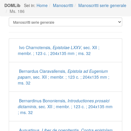
DOMLib
Sei in:
Home
Manoscritti
Manoscritti serie generale
Ms. 186
Manoscritti Polironiani
Ivo Charnotensis,
Epistolae LXXV
, sec. XII ;
membr. ; 123 c. ; 204x135 mm ; ms. 32
Bernardus Claravallensis,
Epistola ad Eugenium
papam
, sec. XII ; membr. ; 123 c. ; 204x135 mm ;
ms. 32
Bernardinus Bononiensis,
Introductiones prosaici
dictaminis
, sec. XII ; membr. ; 123 c. ; 204x135 mm
; ms. 32
Augustinus,
Liber de poenitentia. Contra epistolam