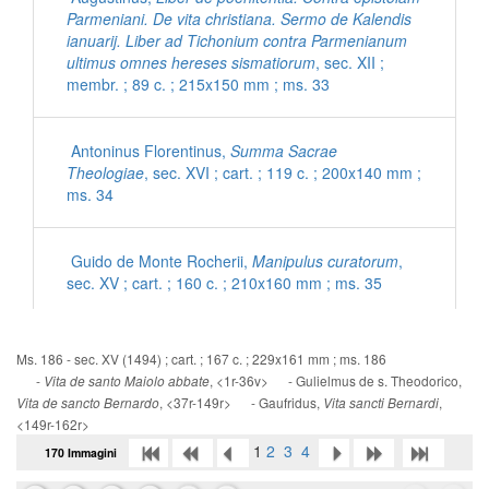
Parmeniani. De vita christiana. Sermo de Kalendis
ianuarij. Liber ad Tichonium contra Parmenianum
ultimus omnes hereses sismatiorum
, sec. XII ;
membr. ; 89 c. ; 215x150 mm ; ms. 33
Antoninus Florentinus,
Summa Sacrae
Theologiae
, sec. XVI ; cart. ; 119 c. ; 200x140 mm ;
ms. 34
Guido de Monte Rocherii,
Manipulus curatorum
,
sec. XV ; cart. ; 160 c. ; 210x160 mm ; ms. 35
[Inni con commenti latini]
, sec. XV ; cart. ; 56 c. ;
Ms. 186 - sec. XV (1494) ; cart. ; 167 c. ; 229x161 mm ; ms. 186
200x140 mm ; ms. 36
-
, <1r-36v> - Gulielmus de s. Theodorico,
Vita de santo Maiolo abbate
, <37r-149r> - Gaufridus,
,
Vita de sancto Bernardo
Vita sancti Bernardi
<149r-162r>
Ps. Eusebius Cremonensis,
De morte Hieronymi
1
2
3
4
170 Immagini
ad Damasum
, sec. XV ; cart. ; 95 c. ; 195x135 mm
; ms. 37