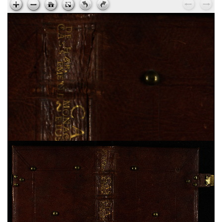
Ps. Augustinus,
Epistola ad Cyrillum episcopum
Jerosolimitanum, de laudibus beati Hyeronymi
, sec.
XV ; cart. ; 95 c. ; 195x135 mm ; ms. 37
Ps. Cyrillus,
Epistola ad beatum Augustinum de
miraculis Heronymi
, sec. XV ; cart. ; 95 c. ;
195x135 mm ; ms. 37
Vita sancti Honorati
, sec. XV ; cart. ; 37 c. ;
200x145 mm ; ms. 38
Dionysius Aeropagita,
De caelesti hierarchia. De
ecclesiastica hierarchia. De divinis nominibus. De
mystica theologia
, sec. XV ; membr. ; 120 c. ;
194x138 mm ; ms. 39