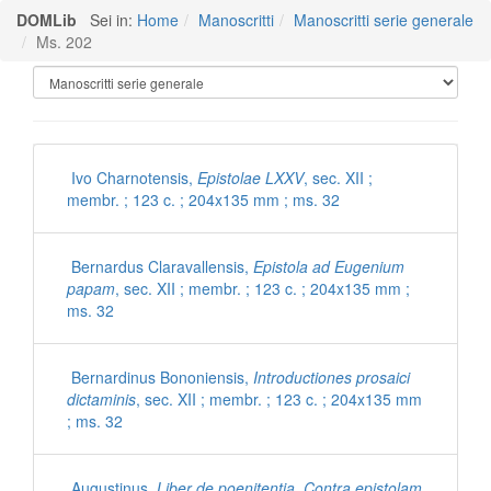
DOMLib
Sei in:
Home
Manoscritti
Manoscritti serie generale
Ms. 202
Manoscritti Polironiani
Ivo Charnotensis,
Epistolae LXXV
, sec. XII ;
membr. ; 123 c. ; 204x135 mm ; ms. 32
Bernardus Claravallensis,
Epistola ad Eugenium
papam
, sec. XII ; membr. ; 123 c. ; 204x135 mm ;
ms. 32
Bernardinus Bononiensis,
Introductiones prosaici
dictaminis
, sec. XII ; membr. ; 123 c. ; 204x135 mm
; ms. 32
Augustinus,
Liber de poenitentia. Contra epistolam