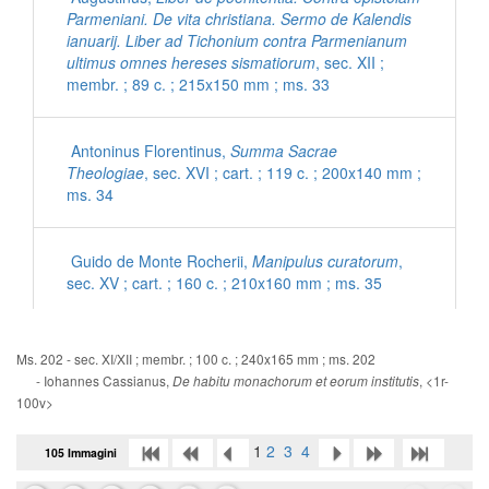
Parmeniani. De vita christiana. Sermo de Kalendis
ianuarij. Liber ad Tichonium contra Parmenianum
ultimus omnes hereses sismatiorum
, sec. XII ;
membr. ; 89 c. ; 215x150 mm ; ms. 33
Antoninus Florentinus,
Summa Sacrae
Theologiae
, sec. XVI ; cart. ; 119 c. ; 200x140 mm ;
ms. 34
Guido de Monte Rocherii,
Manipulus curatorum
,
sec. XV ; cart. ; 160 c. ; 210x160 mm ; ms. 35
[Inni con commenti latini]
, sec. XV ; cart. ; 56 c. ;
Ms. 202 - sec. XI/XII ; membr. ; 100 c. ; 240x165 mm ; ms. 202
200x140 mm ; ms. 36
- Iohannes Cassianus,
, <1r-
De habitu monachorum et eorum institutis
100v>
Ps. Eusebius Cremonensis,
De morte Hieronymi
1
2
3
4
105 Immagini
ad Damasum
, sec. XV ; cart. ; 95 c. ; 195x135 mm
; ms. 37