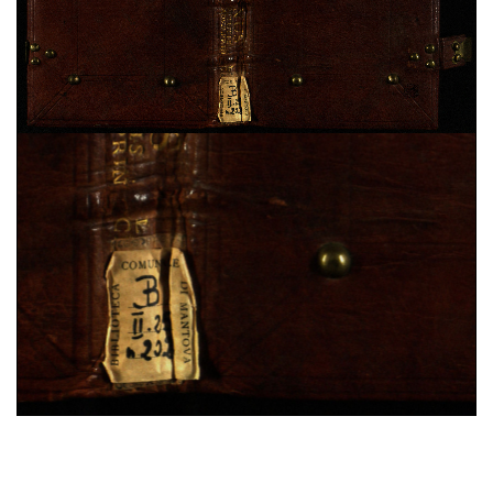
Domenico Cavalca,
Disciplina de li spirituali
, sec.
XV ; cart. ; 86 c. ; 200x150 mm ; ms. 40
Augustinus,
De vera religione. De natura boni. De
triplici habitaculo
, sec. XII ; membr. ; 49 c. ;
208x142 mm ; ms. 41
Constitutiones Congregationis Cassinensis atque
varia pontificum indulta
, sec. XVI ; cart. ; 95 c. ;
196x43 mm ; ms. 42
Iohannes Gerson,
De imitatione Christi
, sec. XV ;
cart. ; 100 c. ; 203x54 mm ; ms. 43
Benedictus (s.) Abbas,
Regola in volgare
, sec. XV ;
25%
membr. ; 100 c. ; 208x140 mm ; ms. 44