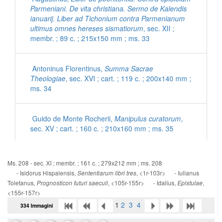
Parmeniani. De vita christiana. Sermo de Kalendis
ianuarij. Liber ad Tichonium contra Parmenianum
ultimus omnes hereses sismatiorum
, sec. XII ;
membr. ; 89 c. ; 215x150 mm ; ms. 33
Antoninus Florentinus,
Summa Sacrae
Theologiae
, sec. XVI ; cart. ; 119 c. ; 200x140 mm ;
ms. 34
Guido de Monte Rocherii,
Manipulus curatorum
,
sec. XV ; cart. ; 160 c. ; 210x160 mm ; ms. 35
[Inni con commenti latini]
, sec. XV ; cart. ; 56 c. ;
Ms. 208 - sec. XI ; membr. ; 161 c. ; 279x212 mm ; ms. 208
200x140 mm ; ms. 36
- Isidorus Hispalensis,
, <1r-103r> - Iulianus
Sententiarum libri tres
Toletanus,
, <105r-155r> - Idalius,
,
Prognosticon futuri saeculi
Epistulae
<155r-157r>
Ps. Eusebius Cremonensis,
De morte Hieronymi
1
2
3
4
334 Immagini
ad Damasum
, sec. XV ; cart. ; 95 c. ; 195x135 mm
; ms. 37