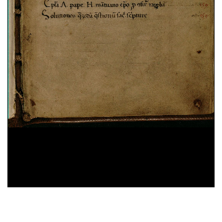
Domenico Cavalca,
Disciplina de li spirituali
, sec.
XV ; cart. ; 86 c. ; 200x150 mm ; ms. 40
Augustinus,
De vera religione. De natura boni. De
triplici habitaculo
, sec. XII ; membr. ; 49 c. ;
208x142 mm ; ms. 41
Constitutiones Congregationis Cassinensis atque
varia pontificum indulta
, sec. XVI ; cart. ; 95 c. ;
196x43 mm ; ms. 42
Iohannes Gerson,
De imitatione Christi
, sec. XV ;
cart. ; 100 c. ; 203x54 mm ; ms. 43
Benedictus (s.) Abbas,
Regola in volgare
, sec. XV ;
39%
membr. ; 100 c. ; 208x140 mm ; ms. 44