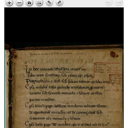
Ps. Augustinus,
Epistola ad Cyrillum episcopum
Jerosolimitanum, de laudibus beati Hyeronymi
, sec.
XV ; cart. ; 95 c. ; 195x135 mm ; ms. 37
Ps. Cyrillus,
Epistola ad beatum Augustinum de
miraculis Heronymi
, sec. XV ; cart. ; 95 c. ;
195x135 mm ; ms. 37
Vita sancti Honorati
, sec. XV ; cart. ; 37 c. ;
200x145 mm ; ms. 38
Dionysius Aeropagita,
De caelesti hierarchia. De
ecclesiastica hierarchia. De divinis nominibus. De
mystica theologia
, sec. XV ; membr. ; 120 c. ;
194x138 mm ; ms. 39