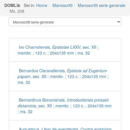
DOMLib
Sei in:
Home
Manoscritti
Manoscritti serie generale
Ms. 208
Manoscritti Polironiani
Ivo Charnotensis,
Epistolae LXXV
, sec. XII ;
membr. ; 123 c. ; 204x135 mm ; ms. 32
Bernardus Claravallensis,
Epistola ad Eugenium
papam
, sec. XII ; membr. ; 123 c. ; 204x135 mm ;
ms. 32
Bernardinus Bononiensis,
Introductiones prosaici
dictaminis
, sec. XII ; membr. ; 123 c. ; 204x135 mm
; ms. 32
Augustinus,
Liber de poenitentia. Contra epistolam