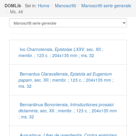
DOMLib
Sei in:
Home
Manoscritti
Manoscritti serie generale
Ms. 48
Manoscritti Polironiani
Ivo Charnotensis,
Epistolae LXXV
, sec. XII ;
membr. ; 123 c. ; 204x135 mm ; ms. 32
Bernardus Claravallensis,
Epistola ad Eugenium
papam
, sec. XII ; membr. ; 123 c. ; 204x135 mm ;
ms. 32
Bernardinus Bononiensis,
Introductiones prosaici
dictaminis
, sec. XII ; membr. ; 123 c. ; 204x135 mm
; ms. 32
Augustinus,
Liber de poenitentia. Contra epistolam