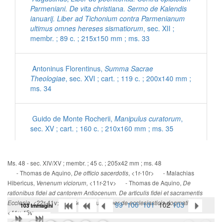
Parmeniani. De vita christiana. Sermo de Kalendis
ianuarij. Liber ad Tichonium contra Parmenianum
ultimus omnes hereses sismatiorum
, sec. XII ;
membr. ; 89 c. ; 215x150 mm ; ms. 33
Antoninus Florentinus,
Summa Sacrae
Theologiae
, sec. XVI ; cart. ; 119 c. ; 200x140 mm ;
ms. 34
Guido de Monte Rocherii,
Manipulus curatorum
,
sec. XV ; cart. ; 160 c. ; 210x160 mm ; ms. 35
[Inni con commenti latini]
, sec. XV ; cart. ; 56 c. ;
Ms. 48 - sec. XIV/XV ; membr. ; 45 c. ; 205x42 mm ; ms. 48
200x140 mm ; ms. 36
- Thomas de Aquino,
, <1r-10r> - Malachias
De officio sacerdotis
Hibericus,
, <11r-21v> - Thomas de Aquino,
Venenum viciorum
De
rationibus fidei ad cantorem Antiocenum. De articulis fidei et sacramentis
Ps. Eusebius Cremonensis,
De morte Hieronymi
, <22r-41v> - Gennadius,
,
Ecclesia
Liber de ecclesiasticis dogmatibus
99
100
101
102
103
103 Immagini
ad Damasum
, sec. XV ; cart. ; 95 c. ; 195x135 mm
<41v-45v>
; ms. 37