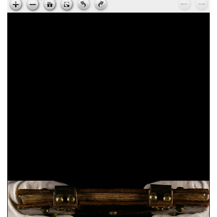
Ps. Augustinus,
Epistola ad Cyrillum episcopum
Jerosolimitanum, de laudibus beati Hyeronymi
, sec.
XV ; cart. ; 95 c. ; 195x135 mm ; ms. 37
Ps. Cyrillus,
Epistola ad beatum Augustinum de
miraculis Heronymi
, sec. XV ; cart. ; 95 c. ;
195x135 mm ; ms. 37
Vita sancti Honorati
, sec. XV ; cart. ; 37 c. ;
200x145 mm ; ms. 38
Dionysius Aeropagita,
De caelesti hierarchia. De
ecclesiastica hierarchia. De divinis nominibus. De
mystica theologia
, sec. XV ; membr. ; 120 c. ;
194x138 mm ; ms. 39