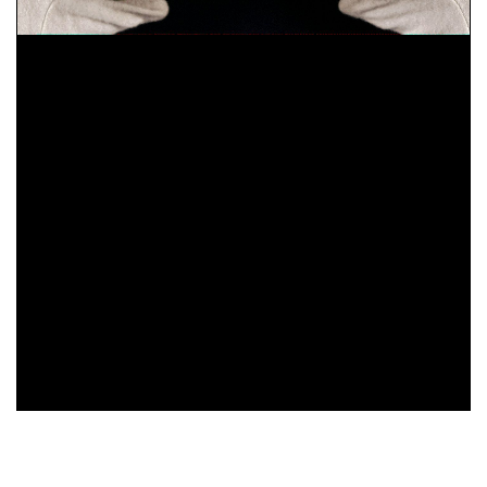
Domenico Cavalca,
Disciplina de li spirituali
, sec.
XV ; cart. ; 86 c. ; 200x150 mm ; ms. 40
Augustinus,
De vera religione. De natura boni. De
triplici habitaculo
, sec. XII ; membr. ; 49 c. ;
208x142 mm ; ms. 41
Constitutiones Congregationis Cassinensis atque
varia pontificum indulta
, sec. XVI ; cart. ; 95 c. ;
196x43 mm ; ms. 42
Iohannes Gerson,
De imitatione Christi
, sec. XV ;
cart. ; 100 c. ; 203x54 mm ; ms. 43
Benedictus (s.) Abbas,
Regola in volgare
, sec. XV ;
29%
membr. ; 100 c. ; 208x140 mm ; ms. 44