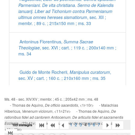
Parmeniani. De vita christiana. Sermo de Kalendis
ianuarij. Liber ad Tichonium contra Parmenianum
ultimus omnes hereses sismatiorum
, sec. XII ;
membr. ; 89 c. ; 215x150 mm ; ms. 33
Antoninus Florentinus,
Summa Sacrae
Theologiae
, sec. XVI ; cart. ; 119 c. ; 200x140 mm ;
ms. 34
Guido de Monte Rocherii,
Manipulus curatorum
,
sec. XV ; cart. ; 160 c. ; 210x160 mm ; ms. 35
[Inni con commenti latini]
, sec. XV ; cart. ; 56 c. ;
Ms. 48 - sec. XIV/XV ; membr. ; 45 c. ; 205x42 mm ; ms. 48
200x140 mm ; ms. 36
- Thomas de Aquino,
, <1r-10r> - Malachias
De officio sacerdotis
Hibericus,
, <11r-21v> - Thomas de Aquino,
Venenum viciorum
De
rationibus fidei ad cantorem Antiocenum. De articulis fidei et sacramentis
Ps. Eusebius Cremonensis,
De morte Hieronymi
, <22r-41v> - Gennadius,
,
Ecclesia
Liber de ecclesiasticis dogmatibus
1
2
3
4
5
6
7
103 Immagini
ad Damasum
, sec. XV ; cart. ; 95 c. ; 195x135 mm
<41v-45v>
; ms. 37