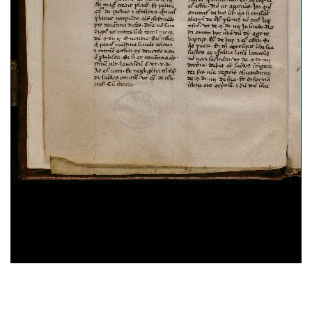
Domenico Cavalca,
Disciplina de li spirituali
, sec.
XV ; cart. ; 86 c. ; 200x150 mm ; ms. 40
Augustinus,
De vera religione. De natura boni. De
triplici habitaculo
, sec. XII ; membr. ; 49 c. ;
208x142 mm ; ms. 41
Constitutiones Congregationis Cassinensis atque
varia pontificum indulta
, sec. XVI ; cart. ; 95 c. ;
196x43 mm ; ms. 42
Iohannes Gerson,
De imitatione Christi
, sec. XV ;
cart. ; 100 c. ; 203x54 mm ; ms. 43
Benedictus (s.) Abbas,
Regola in volgare
, sec. XV ;
39%
membr. ; 100 c. ; 208x140 mm ; ms. 44