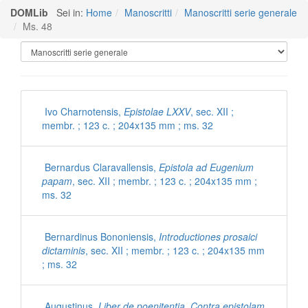
DOMLib
Sei in:
Home
Manoscritti
Manoscritti serie generale
Ms. 48
Manoscritti Polironiani
Ivo Charnotensis,
Epistolae LXXV
, sec. XII ;
membr. ; 123 c. ; 204x135 mm ; ms. 32
Bernardus Claravallensis,
Epistola ad Eugenium
papam
, sec. XII ; membr. ; 123 c. ; 204x135 mm ;
ms. 32
Bernardinus Bononiensis,
Introductiones prosaici
dictaminis
, sec. XII ; membr. ; 123 c. ; 204x135 mm
; ms. 32
Augustinus,
Liber de poenitentia. Contra epistolam