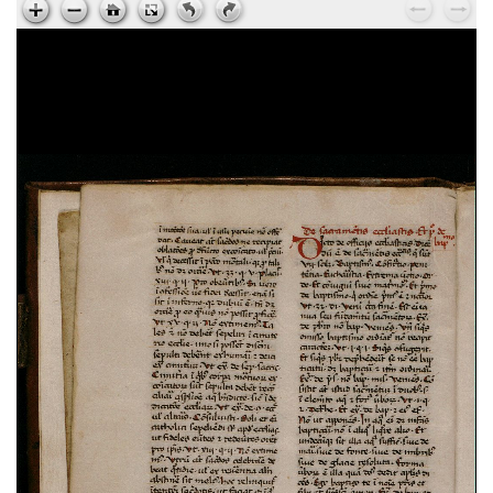
Ps. Augustinus,
Epistola ad Cyrillum episcopum
Jerosolimitanum, de laudibus beati Hyeronymi
, sec.
XV ; cart. ; 95 c. ; 195x135 mm ; ms. 37
Ps. Cyrillus,
Epistola ad beatum Augustinum de
miraculis Heronymi
, sec. XV ; cart. ; 95 c. ;
195x135 mm ; ms. 37
Vita sancti Honorati
, sec. XV ; cart. ; 37 c. ;
200x145 mm ; ms. 38
Dionysius Aeropagita,
De caelesti hierarchia. De
ecclesiastica hierarchia. De divinis nominibus. De
mystica theologia
, sec. XV ; membr. ; 120 c. ;
194x138 mm ; ms. 39