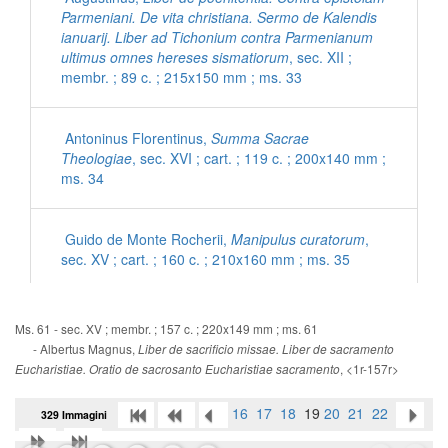
Parmeniani. De vita christiana. Sermo de Kalendis
ianuarij. Liber ad Tichonium contra Parmenianum
ultimus omnes hereses sismatiorum
, sec. XII ;
membr. ; 89 c. ; 215x150 mm ; ms. 33
Antoninus Florentinus,
Summa Sacrae
Theologiae
, sec. XVI ; cart. ; 119 c. ; 200x140 mm ;
ms. 34
Guido de Monte Rocherii,
Manipulus curatorum
,
sec. XV ; cart. ; 160 c. ; 210x160 mm ; ms. 35
[Inni con commenti latini]
, sec. XV ; cart. ; 56 c. ;
Ms. 61 - sec. XV ; membr. ; 157 c. ; 220x149 mm ; ms. 61
200x140 mm ; ms. 36
- Albertus Magnus,
Liber de sacrificio missae. Liber de sacramento
, <1r-157r>
Eucharistiae. Oratio de sacrosanto Eucharistiae sacramento
Ps. Eusebius Cremonensis,
De morte Hieronymi
16
17
18
19
20
21
22
329 Immagini
ad Damasum
, sec. XV ; cart. ; 95 c. ; 195x135 mm
; ms. 37