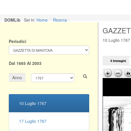
05 Giugno 1767
DOMLib
Sei in:
Home
Ricerca
GAZZET
12 Giugno 1767
10 Luglio 176
Periodici
19 Giugno 1767
4 Immagini
Dal 1665 Al 2003
26 Giugno 1767
Anno
03 Luglio 1767
10 Luglio 1767
17 Luglio 1767