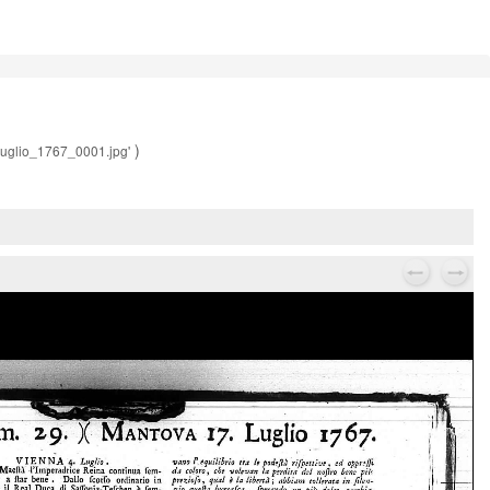
)
lio_1767_0001.jpg'