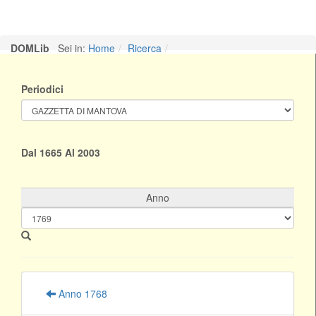
DOMLib
Sei in:
Home
Ricerca
Periodici
Dal 1665 Al 2003
Anno
Anno 1768