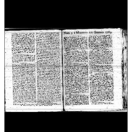
21 Aprile 1769
28 Aprile 1769
05 Maggio 1769
12 Maggio 1769
19 Maggio 1769
26 Maggio 1769
02 Giugno 1769