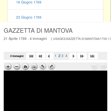
16 Giugno 1769
23 Giugno 1769
GAZZETTA DI MANTOVA
30 Giugno 1769
21 Aprile 1769 - 4 immagini (
USAGE3/GAZZETTA DI MANTOVA/1700-179
07 Luglio 1769
1
2
3
4
4 Immagini
14 Luglio 1769
21 Luglio 1769
28 Luglio 1769
04 Agosto 1769