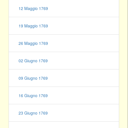
12 Maggio 1769
19 Maggio 1769
26 Maggio 1769
02 Giugno 1769
09 Giugno 1769
16 Giugno 1769
23 Giugno 1769