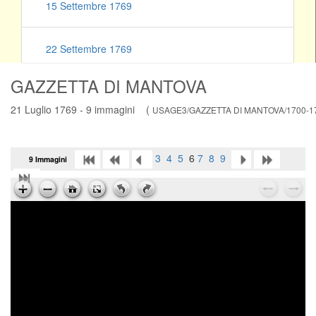
15 Settembre 1769
22 Settembre 1769
GAZZETTA DI MANTOVA
29 Settembre 1769
21 Luglio 1769 - 9 immagini (
USAGE3/GAZZETTA DI MANTOVA/1700-179
06 Ottobre 1769
3
4
5
6
7
8
9
9 Immagini
13 Ottobre 1769
20 Ottobre 1769
27 Ottobre 1769
03 Novembre 1769