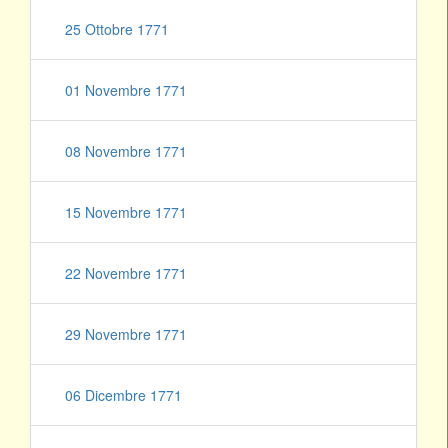
25 Ottobre 1771
01 Novembre 1771
08 Novembre 1771
15 Novembre 1771
22 Novembre 1771
29 Novembre 1771
06 Dicembre 1771