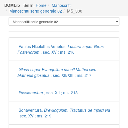
DOMLib
Sei in:
Home
Manoscritti
Manoscritti serie generale 02
MS_300
Manoscritti Polironiani
Paulus Nicolettus Venetus,
Lectura super libros
Posteriorum
, sec. XV ; ms. 216
Glosa super Evangelium sancti Mathei sive
Matheus glosatus
, sec. XII/XIII ; ms. 217
Passionarium
, sec. XII ; ms. 218
Bonaventura,
Breviloquium. Tractatus de triplici via
, sec. XV ; ms. 219