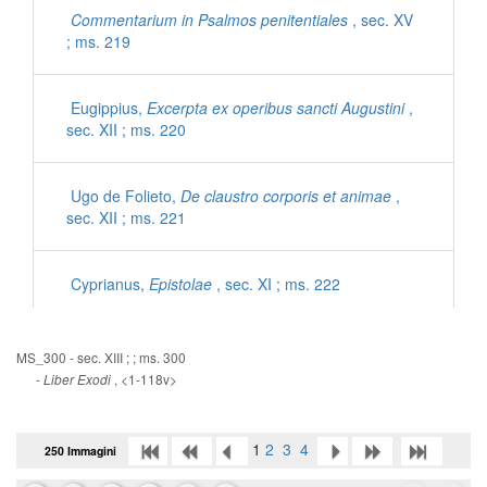
Commentarium in Psalmos penitentiales
, sec. XV
; ms. 219
Eugippius,
Excerpta ex operibus sancti Augustini
,
sec. XII ; ms. 220
Ugo de Folieto,
De claustro corporis et animae
,
sec. XII ; ms. 221
Cyprianus,
Epistolae
, sec. XI ; ms. 222
Iohannes Mediocris Neapolitanus,
Sermones
, sec.
MS_300 - sec. XIII ; ; ms. 300
XI ; ms. 222
-
, <1-118v>
Liber Exodi
Gregorius Magnus,
Dialogorum libri IV
, sec. XII ;
1
2
3
4
250 Immagini
ms. 223