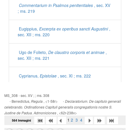
Commentarium in Psalmos penitentiales
, sec. XV
; ms. 219
Eugippius,
Excerpta ex operibus sancti Augustini
,
sec. XII ; ms. 220
Ugo de Folieto,
De claustro corporis et animae
,
sec. XII ; ms. 221
Cyprianus,
Epistolae
, sec. XI ; ms. 222
Iohannes Mediocris Neapolitanus,
Sermones
, sec.
MS_308 - sec. XV ; ; ms. 308
XI ; ms. 222
- Benedictus,
, <1-58r> -
Regula
Declaratorium. De capitulo generali
celebrando. Ordinationes Capituli generalis congregationis nostre S.
, <62r-238v>
Justine de Padua. Admoniciones
Gregorius Magnus,
Dialogorum libri IV
, sec. XII ;
1
2
3
4
564 Immagini
ms. 223