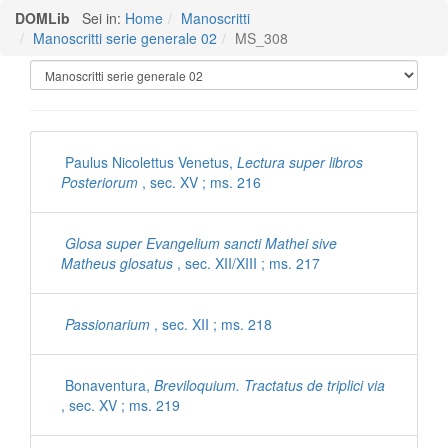
DOMLib
Sei in:
Home
Manoscritti
Manoscritti serie generale 02
MS_308
Manoscritti Polironiani
Paulus Nicolettus Venetus,
Lectura super libros
Posteriorum
, sec. XV ; ms. 216
Glosa super Evangelium sancti Mathei sive
Matheus glosatus
, sec. XII/XIII ; ms. 217
Passionarium
, sec. XII ; ms. 218
Bonaventura,
Breviloquium. Tractatus de triplici via
, sec. XV ; ms. 219