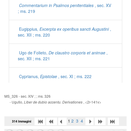
Commentarium in Psalmos penitentiales
, sec. XV
; ms. 219
Eugippius,
Excerpta ex operibus sancti Augustini
,
sec. XII ; ms. 220
Ugo de Folieto,
De claustro corporis et animae
,
sec. XII ; ms. 221
Cyprianus,
Epistolae
, sec. XI ; ms. 222
Iohannes Mediocris Neapolitanus,
Sermones
, sec.
MS_326 - sec. XIV ; ; ms. 326
XI ; ms. 222
- Ugutio,
, <2r-141v>
Liber de dubio accentu. Derivationes
Gregorius Magnus,
Dialogorum libri IV
, sec. XII ;
1
2
3
4
314 Immagini
ms. 223