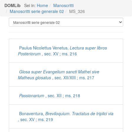
DOMLib
Sei in:
Home
Manoscritti
Manoscritti serie generale 02
MS_326
Manoscritti Polironiani
Paulus Nicolettus Venetus,
Lectura super libros
Posteriorum
, sec. XV ; ms. 216
Glosa super Evangelium sancti Mathei sive
Matheus glosatus
, sec. XII/XIII ; ms. 217
Passionarium
, sec. XII ; ms. 218
Bonaventura,
Breviloquium. Tractatus de triplici via
, sec. XV ; ms. 219