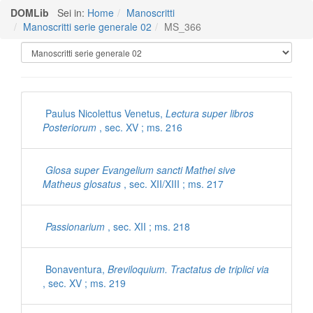
DOMLib
Sei in:
Home
Manoscritti
Manoscritti serie generale 02
MS_366
Manoscritti Polironiani
Paulus Nicolettus Venetus,
Lectura super libros
Posteriorum
, sec. XV ; ms. 216
Glosa super Evangelium sancti Mathei sive
Matheus glosatus
, sec. XII/XIII ; ms. 217
Passionarium
, sec. XII ; ms. 218
Bonaventura,
Breviloquium. Tractatus de triplici via
, sec. XV ; ms. 219