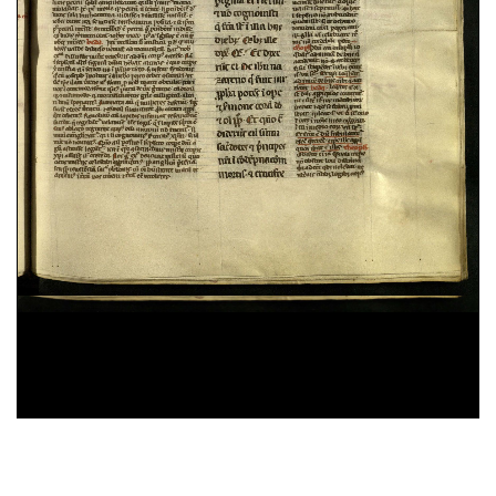
Antoninus Florentinus,
Tractatus de restitutione.
Tractatus de defectibus missae.
Excommunicationes ex Summa
, sec. XV ; ms. 283
Bernardus Claraevallensis,
Liber de praecepto et
dispensation
, sec. XV ; ms. 286
[Escerti di testi diversi. Testi diversi riguardanti il
peccato e la confessione]
, sec. XV ; ms. 286
Bonaventura da Bagnoregio,
Soliloquium de
quatuor mentalibus exercitiis
, sec. XV ; ms. 286
25%
Hieronymus,
Hebraicae Quaestiones. Liber de
nominibus hebraicis
, sec. XII ; ms. 287