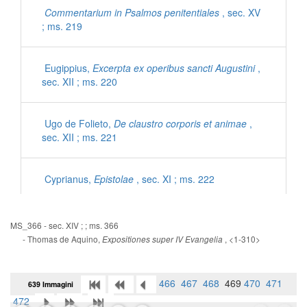
Commentarium in Psalmos penitentiales
, sec. XV
; ms. 219
Eugippius,
Excerpta ex operibus sancti Augustini
,
sec. XII ; ms. 220
Ugo de Folieto,
De claustro corporis et animae
,
sec. XII ; ms. 221
Cyprianus,
Epistolae
, sec. XI ; ms. 222
Iohannes Mediocris Neapolitanus,
Sermones
, sec.
MS_366 - sec. XIV ; ; ms. 366
XI ; ms. 222
- Thomas de Aquino,
, <1-310>
Expositiones super IV Evangelia
Gregorius Magnus,
Dialogorum libri IV
, sec. XII ;
466
467
468
469
470
471
639 Immagini
ms. 223
472