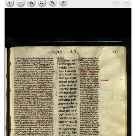
Hieronymus,
Explanationes in Isaiam
, sec. XV ;
ms. 224
Johannes Climacus,
Gradatio spiritualis
, sec. XV ;
ms. 225
Johannes Chrysostomus,
Ad Stagirium monachum
, sec. XV ; ms. 225
Gregorius Magnus,
Moralium in Job a libro XXVIII
usque ad finem
, sec. XII ; ms. 226
Bernardus Claravallensis,
Epistulae
, sec. XV ; ms.
227
Caesarius,
Homiliae
, sec. XV ; ms. 227