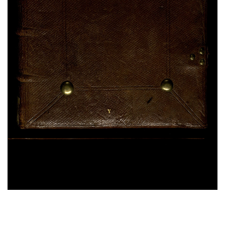
Antoninus Florentinus,
Tractatus de restitutione.
Tractatus de defectibus missae.
Excommunicationes ex Summa
, sec. XV ; ms. 283
Bernardus Claraevallensis,
Liber de praecepto et
dispensation
, sec. XV ; ms. 286
[Escerti di testi diversi. Testi diversi riguardanti il
peccato e la confessione]
, sec. XV ; ms. 286
Bonaventura da Bagnoregio,
Soliloquium de
quatuor mentalibus exercitiis
, sec. XV ; ms. 286
25%
Hieronymus,
Hebraicae Quaestiones. Liber de
nominibus hebraicis
, sec. XII ; ms. 287