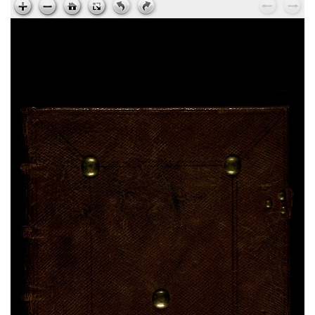
Hieronymus,
Explanationes in Isaiam
, sec. XV ;
ms. 224
Johannes Climacus,
Gradatio spiritualis
, sec. XV ;
ms. 225
Johannes Chrysostomus,
Ad Stagirium monachum
, sec. XV ; ms. 225
Gregorius Magnus,
Moralium in Job a libro XXVIII
usque ad finem
, sec. XII ; ms. 226
Bernardus Claravallensis,
Epistulae
, sec. XV ; ms.
227
Caesarius,
Homiliae
, sec. XV ; ms. 227