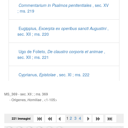
Commentarium in Psalmos penitentiales
, sec. XV
; ms. 219
Eugippius,
Excerpta ex operibus sancti Augustini
,
sec. XII ; ms. 220
Ugo de Folieto,
De claustro corporis et animae
,
sec. XII ; ms. 221
Cyprianus,
Epistolae
, sec. XI ; ms. 222
Iohannes Mediocris Neapolitanus,
Sermones
, sec.
MS_369 - sec. XII ; ; ms. 369
XI ; ms. 222
- Origenes,
, <1-105>
Homiliae
Gregorius Magnus,
Dialogorum libri IV
, sec. XII ;
1
2
3
4
221 Immagini
ms. 223