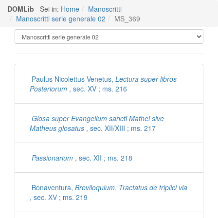
DOMLib
Sei in:
Home
Manoscritti
Manoscritti serie generale 02
MS_369
Manoscritti Polironiani
Paulus Nicolettus Venetus,
Lectura super libros
Posteriorum
, sec. XV ; ms. 216
Glosa super Evangelium sancti Mathei sive
Matheus glosatus
, sec. XII/XIII ; ms. 217
Passionarium
, sec. XII ; ms. 218
Bonaventura,
Breviloquium. Tractatus de triplici via
, sec. XV ; ms. 219