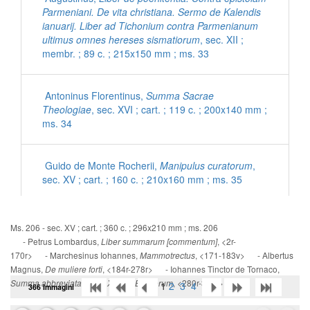
Parmeniani. De vita christiana. Sermo de Kalendis
ianuarij. Liber ad Tichonium contra Parmenianum
ultimus omnes hereses sismatiorum
, sec. XII ;
membr. ; 89 c. ; 215x150 mm ; ms. 33
Antoninus Florentinus,
Summa Sacrae
Theologiae
, sec. XVI ; cart. ; 119 c. ; 200x140 mm ;
ms. 34
Guido de Monte Rocherii,
Manipulus curatorum
,
sec. XV ; cart. ; 160 c. ; 210x160 mm ; ms. 35
[Inni con commenti latini]
, sec. XV ; cart. ; 56 c. ;
Ms. 206 - sec. XV ; cart. ; 360 c. ; 296x210 mm ; ms. 206
200x140 mm ; ms. 36
- Petrus Lombardus,
, <2r-
Liber summarum [commentum]
170r> - Marchesinus Iohannes,
, <171-183v> - Albertus
Mammotrectus
Magnus,
, <184r-278r> - Iohannes Tinctor de Tornaco,
De muliere forti
Ps. Eusebius Cremonensis,
De morte Hieronymi
, <280r-360r>
Summa abbreviata super X libris Ethicorum
1
2
3
4
366 Immagini
ad Damasum
, sec. XV ; cart. ; 95 c. ; 195x135 mm
; ms. 37