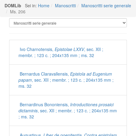
DOMLib
Sei in:
Home
Manoscritti
Manoscritti serie generale
Ms. 206
Manoscritti Polironiani
Ivo Charnotensis,
Epistolae LXXV
, sec. XII ;
membr. ; 123 c. ; 204x135 mm ; ms. 32
Bernardus Claravallensis,
Epistola ad Eugenium
papam
, sec. XII ; membr. ; 123 c. ; 204x135 mm ;
ms. 32
Bernardinus Bononiensis,
Introductiones prosaici
dictaminis
, sec. XII ; membr. ; 123 c. ; 204x135 mm
; ms. 32
Augustinus,
Liber de poenitentia. Contra epistolam