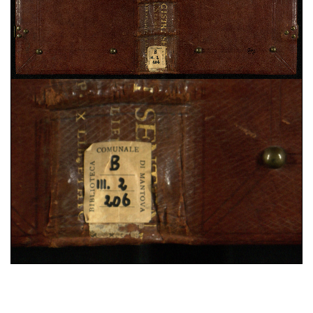
Domenico Cavalca,
Disciplina de li spirituali
, sec.
XV ; cart. ; 86 c. ; 200x150 mm ; ms. 40
Augustinus,
De vera religione. De natura boni. De
triplici habitaculo
, sec. XII ; membr. ; 49 c. ;
208x142 mm ; ms. 41
Constitutiones Congregationis Cassinensis atque
varia pontificum indulta
, sec. XVI ; cart. ; 95 c. ;
196x43 mm ; ms. 42
Iohannes Gerson,
De imitatione Christi
, sec. XV ;
cart. ; 100 c. ; 203x54 mm ; ms. 43
Benedictus (s.) Abbas,
Regola in volgare
, sec. XV ;
25%
membr. ; 100 c. ; 208x140 mm ; ms. 44