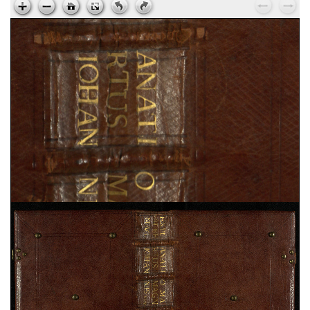
Ps. Augustinus,
Epistola ad Cyrillum episcopum
Jerosolimitanum, de laudibus beati Hyeronymi
, sec.
XV ; cart. ; 95 c. ; 195x135 mm ; ms. 37
Ps. Cyrillus,
Epistola ad beatum Augustinum de
miraculis Heronymi
, sec. XV ; cart. ; 95 c. ;
195x135 mm ; ms. 37
Vita sancti Honorati
, sec. XV ; cart. ; 37 c. ;
200x145 mm ; ms. 38
Dionysius Aeropagita,
De caelesti hierarchia. De
ecclesiastica hierarchia. De divinis nominibus. De
mystica theologia
, sec. XV ; membr. ; 120 c. ;
194x138 mm ; ms. 39