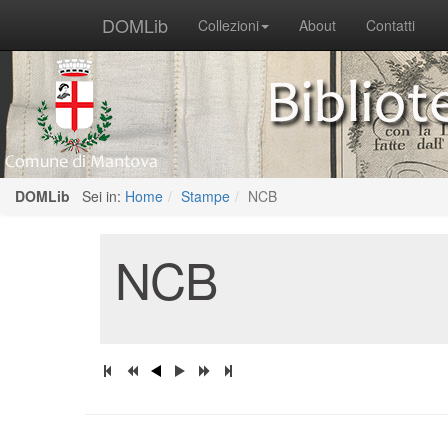
DOMLib
Collezioni
About
Contatti
DOMLib
Sei in:
Home
Stampe
NCB
NCB