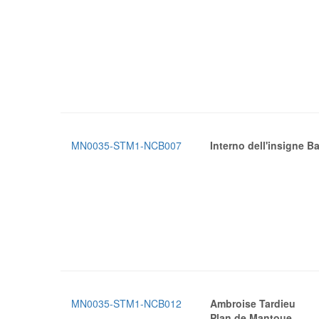
MN0035-STM1-NCB007
Interno dell'insigne B
MN0035-STM1-NCB012
Ambroise Tardieu
Plan de Mantoue