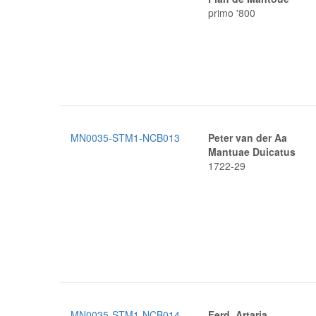
primo '800
MN0035-STM1-NCB013
Peter van der Aa
Mantuae Duicatus
1722-29
MN0035-STM1-NCB014
Ferd. Artaria