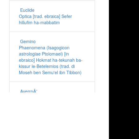
Euclide
Optica [trad. ebraica] Sefer
hillufim ha-mabbatim
Gemino
Phaenomena (Isagogicon
astrologiae Ptolomaei) [in
ebraico] Hokmat ha-tekunah ba-
kissur le-Betelemios (trad. di
Moseh ben Semu'el ibn Tibbon)
AverroÃ¨
Compendio dell'Almagesto di
Tolomeo [trad. ebr. di Ya'aqov
ben Abba Mari Anatoli]
Ibn al-Haytham
Hokmat ha-tekunah (Astronomia)