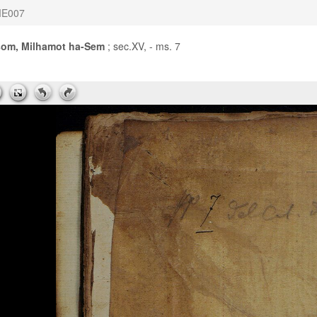
E007
som, Milhamot ha-Sem
; sec.XV, - ms. 7