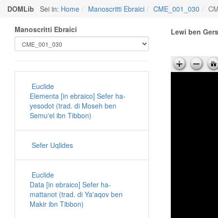
DOMLib
Sei in:
Home
Manoscritti Ebraici
CME_001_030
CM
Manoscritti Ebraici
Lewi ben Ger
Euclide
Elementa [in ebraico] Sefer ha-
yesodot (trad. di Moseh ben
Semu'el ibn Tibbon)
Sefer Uqlides
Euclide
Data [in ebraico] Sefer ha-
mattanot (trad. di Ya'aqov ben
Makir ibn Tibbon)