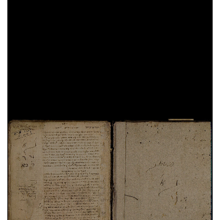
Avraham bar Hiyya
Surat ha-ares
Lewi ben Gersom
Commento agli Agiografi
Lewi ben Gersom
Milhamot ha-Sem
Avraham bar Hiyya
Hesbon ha-mahalekot ha-kokavim
Lewi ben Gersom
Milhamot ha-Sem