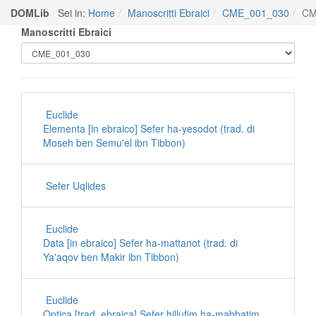
DOMLib
Sei in:
Home
Manoscritti Ebraici
CME_001_030
CM
Manoscritti Ebraici
Euclide
Elementa [in ebraico] Sefer ha-yesodot (trad. di
Moseh ben Semu'el ibn Tibbon)
Sefer Uqlides
Euclide
Data [in ebraico] Sefer ha-mattanot (trad. di
Ya'aqov ben Makir ibn Tibbon)
Euclide
Optica [trad. ebraica] Sefer hillufim ha-mabbatim