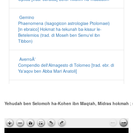
Gemino
Phaenomena (Isagogicon astrologiae Ptolomaei)
[in ebraico] Hokmat ha-tekunah ba-kissur le-
Betelemios (trad. di Moseh ben Semu'el ibn
Tibbon)
AverroÃ¨
Compendio dell'Almagesto di Tolomeo [trad. ebr. di
Ya'aqov ben Abba Mari Anatoli]
Ibn al-Haytham
Hokmat ha-tekunah (Astronomia) [trad. ebr. di
Ya'aqov ben Makir ibn Tibbon]
Yehudah ben Selomoh ha-Kohen ibn Maqtah, Midras hokmah
; 
Al-Farghani
Al-Farghani (Rudimenta astronomica) [trad. ebr. di
Ya'aqov ben Abba Mari Anatoli]