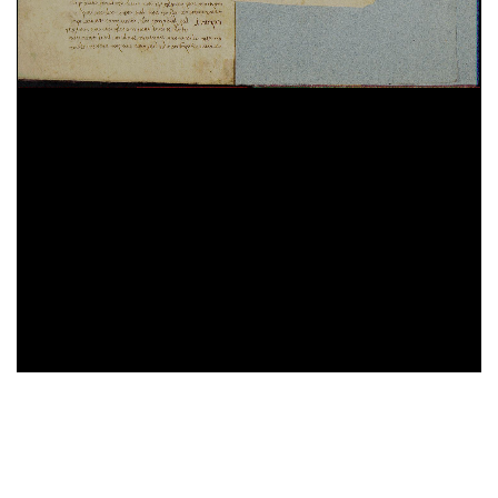
Moseh ben Yehosua' da Narbonne
Commento al Moreh ha-nevukim di Moseh ben
Maymon
AverroÃ¨
Commento medio a Analytica priora di Aristotele [in
ebraico] Sefer ha-heqqes (trad. di Ya'aqov ben
Abba Mari Anatoli)
AverroÃ¨
Commento medio a Analytica posteriora di
Aristotele [in ebraico] Analutiqah ha-seni (trad. di
Ya'aqov ben Abba Mari Anatoli)
Lewi ben Gersom
Hug ha-samayim
Avraham ibn 'Ezra