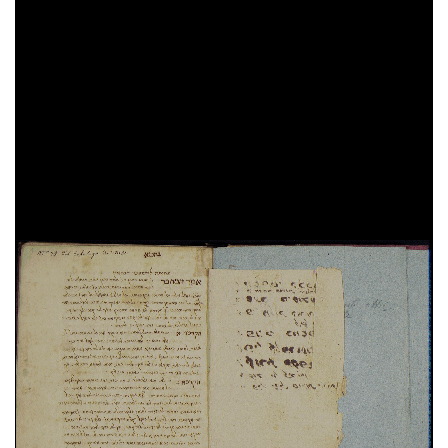
Avraham bar Hiyya
Surat ha-ares
Lewi ben Gersom
Commento agli Agiografi
Lewi ben Gersom
Milhamot ha-Sem
Avraham bar Hiyya
Hesbon ha-mahalekot ha-kokavim
Lewi ben Gersom
Milhamot ha-Sem