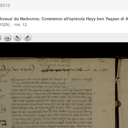
E012
hosua' da Narbonne, Commento all'epistola Hayy ben Yaqzan di 
1529), - ms. 12