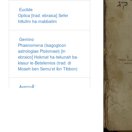
Euclide
Optica [trad. ebraica] Sefer
hillufim ha-mabbatim
Gemino
Phaenomena (Isagogicon
astrologiae Ptolomaei) [in
ebraico] Hokmat ha-tekunah ba-
kissur le-Betelemios (trad. di
Moseh ben Semu'el ibn Tibbon)
AverroÃ¨
Compendio dell'Almagesto di
Tolomeo [trad. ebr. di Ya'aqov
ben Abba Mari Anatoli]
Ibn al-Haytham
Hokmat ha-tekunah (Astronomia)