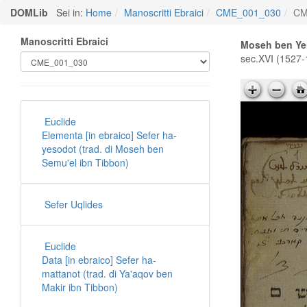
DOMLib
Sei in:
Home
Manoscritti Ebraici
CME_001_030
CM
Manoscritti Ebraici
Moseh ben Ye
sec.XVI (1527-
Euclide
Elementa [in ebraico] Sefer ha-
yesodot (trad. di Moseh ben
Semu'el ibn Tibbon)
Sefer Uqlides
Euclide
Data [in ebraico] Sefer ha-
mattanot (trad. di Ya'aqov ben
Makir ibn Tibbon)